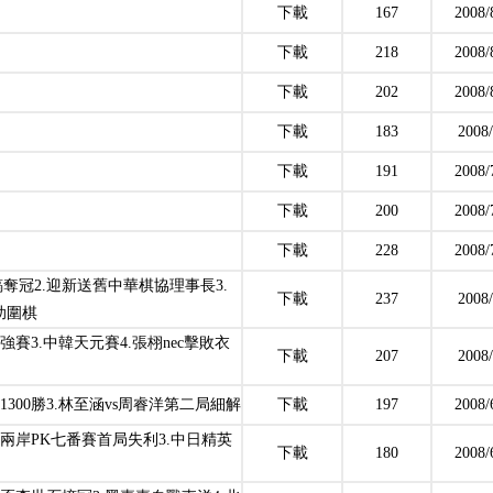
下載
167
2008/
下載
218
2008/
下載
202
2008/
下載
183
2008/
下載
191
2008/
下載
200
2008/
下載
228
2008/
奪冠2.迎新送舊中華棋協理事長3.
下載
237
2008/
助圍棋
強賽3.中韓天元賽4.張栩nec擊敗衣
下載
207
2008/
1300勝3.林至涵vs周睿洋第二局細解
下載
197
2008/
.兩岸PK七番賽首局失利3.中日精英
下載
180
2008/