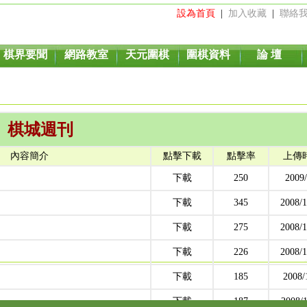
設為首頁
|
加入收藏
|
聯絡
棋界要聞
網路教室
天元圍棋
圍棋資料
論 壇
棋城週刊
內容簡介
點擊下載
點擊率
上傳
下載
250
2009/
下載
345
2008/1
下載
275
2008/1
下載
226
2008/1
下載
185
2008/
下載
187
2008/1