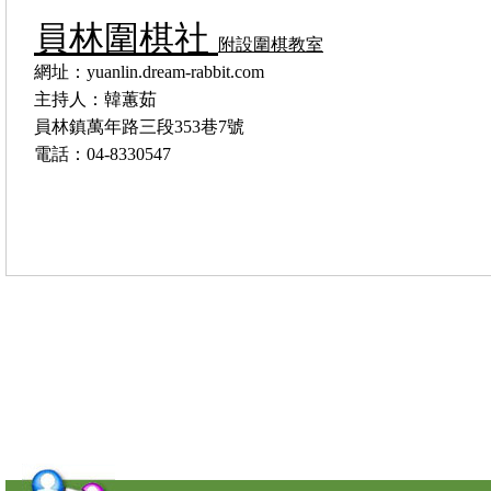
員林圍棋社
附設圍棋教室
網址：yuanlin.dream-rabbit.com
主持人：韓蕙茹
員林鎮萬年路三段
353巷7號
電話：04-8330547