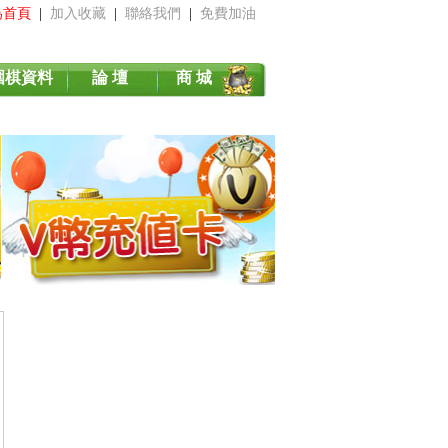
為首頁
|
加入收藏
|
聯絡我們
|
免費加油
圍棋資料
論 壇
商 城