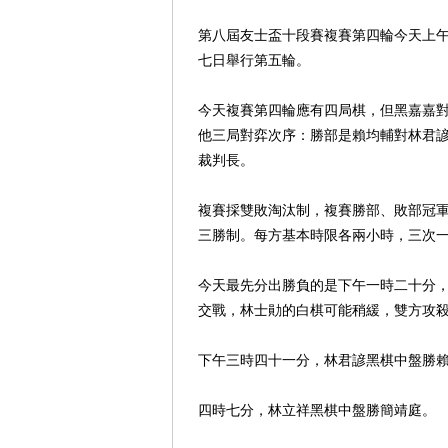
第八屆友士盃十段賽複賽第四輪今天上
七日舉行第五輪。
今天複賽第四輪應有四局棋，但黑嘉嘉
他三局對弈次序：勝部是賴均輔對林君
裁判長。
複賽採雙敗淘汰制，複賽勝部、敗部冠
三勝制。每方基本時限各兩小時，三次
今天最先分出勝負的是下午一時二十分
交戰，林士勛的白棋可能稍緩，雙方攻
下午三時四十一分，林君諺黑棋中盤勝
四時七分，林立祥黑棋中盤勝簡靖庭。