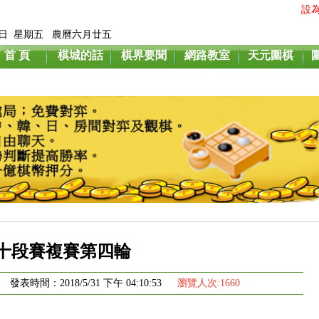
設
月7日 星期五 農曆六月廿五
首 頁
棋城的話
棋界要聞
網路教室
天元圍棋
十段賽複賽第四輪
表時間：2018/5/31 下午 04:10:53
瀏覽人次:1660