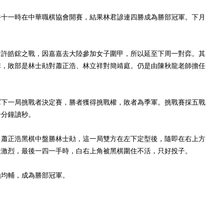
午十一時在中華職棋協會開賽，結果林君諺連四勝成為勝部冠軍。下月
對許皓鋐之戰，因嘉嘉去大陸參加女子圍甲，所以延至下周一對弈。其
諺，敗部是林士勛對蕭正浩、林立祥對簡靖庭。仍是由陳秋龍老師擔任
軍下一局挑戰者決定賽，勝者獲得挑戰權，敗者為季軍。挑戰賽採五戰
一分鐘讀秒。
，蕭正浩黑棋中盤勝林士勛，這一局雙方在左下定型後，隨即在右上方
殺激烈，最後一四一手時，白右上角被黑棋圍住不活，只好投子。
賴均輔，成為勝部冠軍。