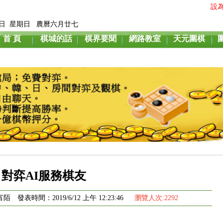
設
月9日 星期日 農曆六月廿七
首 頁
棋城的話
棋界要聞
網路教室
天元圍棋
對弈AI服務棋友
發表時間：2019/6/12 上午 12:23:46
瀏覽人次:2292