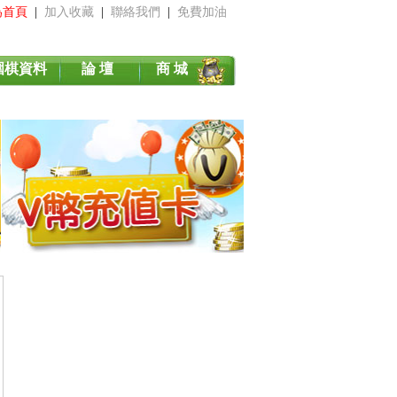
為首頁
|
加入收藏
|
聯絡我們
|
免費加油
圍棋資料
論 壇
商 城