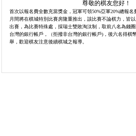
尊敬的棋友您好！
首次以報名費全數充當獎金，冠軍可領50%亞軍20%總報
月間將在棋城特別比賽房隆重推出，該比賽不論棋力，皆以
出賽，為比賽特殊處，採瑞士雙敗淘汰制，取前八名為錢圈
台灣的銀行帳戶，（拒撥非台灣的銀行帳戶)，後六名得棋幣
舉，歡迎棋友注意後續棋城之報導。