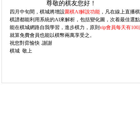
尊敬的棋友您好！
四月中旬間，棋城將增設
圍棋AI解說功能
，凡在線上直播棋
棋譜都能利用系統的AI來解析，包括變化圖，次着最佳選
能在棋城網路自我學習，進步棋力，原則
vip會員每天有10
就算免費會員也能以棋幣兩萬享受之。
祝您對弈愉快 .謝謝
棋城 敬上