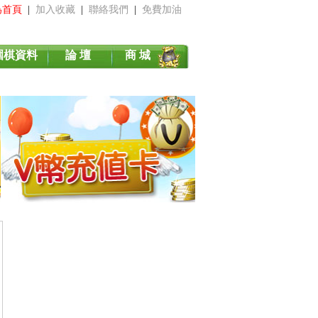
為首頁
|
加入收藏
|
聯絡我們
|
免費加油
圍棋資料
論 壇
商 城