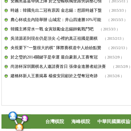
女團黑嘉嘉帶病上陣 於之瑩輸棋獨坐路旁調整心情
（ 2015/5/11 ）
時越：韓國先出二冠有原因 金志錫：想跟時越下盤
（ 2015/3/3 ）
農心杯或去內陸舉辦 山城宏：井山四連勝10%可能
（ 2015/3/3 ）
韓國主將背水一戰 金寅鼓勵金志錫帥氣戰鬥吧
（ 2015/3/3 ）
吳清源若到現在仍是頂尖 心裡的真正祖國是圍棋
（ 2015/2/13 ）
央視要下“一盤很大的棋” 隊際賽棋道中人紛紛點贊
（ 2015/2/13 ）
於之瑩的2014關鍵字是幸運 最自豪新人王賽奪冠
（ 2015/2/9 ）
尚游杯深圳圍棋名人邀請賽首日 張偉金進勝者組決賽
（ 2015/2/9 
建橋杯新人王賽揭幕 楊俊安回顧於之瑩奪冠奇跡
（ 2015/2/6 ）
台灣棋院
海峰棋院
中華民國圍棋協