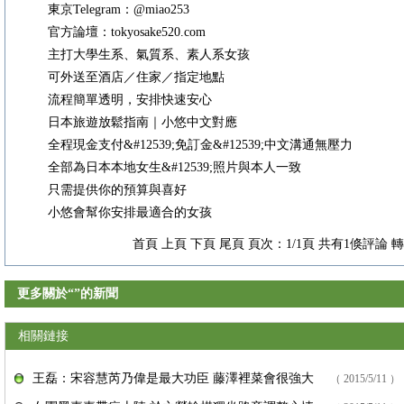
東京Telegram：@miao253
官方論壇：tokyosake520.com
主打大學生系、氣質系、素人系女孩
可外送至酒店／住家／指定地點
流程簡單透明，安排快速安心
日本旅遊放鬆指南｜小悠中文對應
全程現金支付&#12539;免訂金&#12539;中文溝通無壓力
全部為日本本地女生&#12539;照片與本人一致
只需提供你的預算與喜好
小悠會幫你安排最適合的女孩
首頁 上頁 下頁 尾頁 頁次：1/1頁 共有1倏評論 
更多關於“”的新聞
相關鏈接
王磊：宋容慧芮乃偉是最大功臣 藤澤裡菜會很強大
（ 2015/5/11 ）