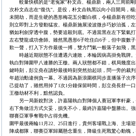
較量快棋的是“老冤家”朴文垚、楊鼎新，兩人三周前剛剛
次朴文垚志在“復仇”。是役，朴文垚執黑以向小目開局，
未開劫，而是生硬的愚形梅花五分斷白棋，令楊鼎新有些吃
則立即對上方發動猛攻。楊鼎新施展淩波微步巧妙治孤，左
猶如利劍穿透中腹，勢要追殺到底。不過當黑在左下緊氣打
左右雙龍成功會師。雖然黑愚形6子吃住白6子，但中腹數
歎一聲，打入下方作最後一搏，雙方鬥氣一般落子如飛，黑
時越近期狀態不佳遭遇六連敗，本輪因病高掛免戰牌。
執白對陣圍甲八連勝的王檄。兩人狀態都不錯，棋局幾度出
鍵時刻，彭立堯在讀秒最後時刻突然抬起頭，問一旁的裁判
年趙治勳違例負一幕。不過因為新浪圍棋同步直播落子次序
己提劫了，雖然用掉了1次1分鐘保留時間，彭立堯長舒一
王檄劫材不利，黯然認負。
另一局新銳對決，許嘉陽執白對陣個人賽冠軍李軒豪，
右下角做活方式欠妥，損失不小，最終許嘉陽中盤勝出。強
聯賽亞軍爭奪戰中占得先機。
圍甲最後兩輪11月22、25日進行，貴州客場戰上海、主
陣成都隊，聯賽亞軍歸屬懸念重生，降級生死戰驚心動魄，