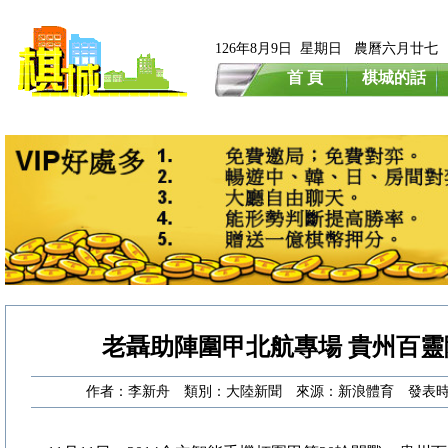
126年8月9日 星期日 農曆六月廿七
首 頁
棋城的話
老聶助陣圍甲北航專場 貴州百靈
作者：李新舟 類別：大陸新聞 來源：新浪體育 發表時間：