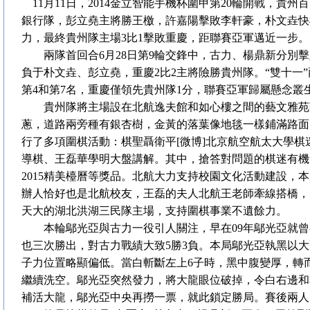
11月11日，2014金立智能手機杯圍甲第20輪開戰，貴州
銀行隊，彭立堯主將勝王檄，許嘉陽擊敗李軒豪，朴文垚快
力，最終貴州隊主場3比1擊敗重慶，距聯賽亞軍邁近一步。
兩隊首回合6月28日第9輪交鋒中，古力、楊鼎新分別擊
負于朴文垚、彭立堯，重慶2比2主將險勝貴州隊。“雙十一
第4和第7名，重慶僅領先貴州隊1分，聯賽亞軍歸屬懸念叢
貴州隊將主場設在北航逸夫館和如心樓之間的藝文雅苑
蔥，道路兩旁種有銀杏樹，金黃的落葉像地毯一樣鋪滿路面
行了多項圍棋活動：棋聖聶衛平
[微博]
北京航空航太大學棋
導棋、王磊華學明大盤講解。其中，搶答對問題的棋迷有機
2015精美檯曆等獎品。北航大力支持校園文化活動建設，
辦人恰好也是北航校友，王磊的夫人北航王老師牽線搭橋，
天大的湖北洪湖三民隊主場，支持圍棋事業不遺餘力。
本輪鄔光亞與古力一役引人關注，早在09年鄔光亞就曾
也三次勝出，對古力戰績大致5勝3負。本局鄔光亞執黑以
子力位置略顯偏低。當白斬斷左上6子時，黑中腹變厚，轉
繼續洗空。鄔光亞突然發力，將大龍眼位破掉，令白右邊和
補活大龍，鄔光亞中央再撈一票，就此鎖定勝局。賽後兩人