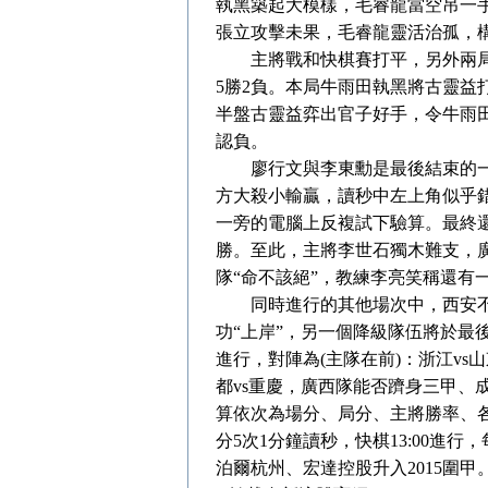
執黑築起大模樣，毛睿龍當空吊一
張立攻擊未果，毛睿龍靈活治孤，
主將戰和快棋賽打平，另外兩局
5勝2負。本局牛雨田執黑將古靈
半盤古靈益弈出官子好手，令牛雨
認負。
廖行文與李東勳是最後結束的一戰
方大殺小輸贏，讀秒中左上角似乎
一旁的電腦上反複試下驗算。最終還
勝。至此，主將李世石獨木難支，廣
隊“命不該絕”，教練李亮笑稱還有
同時進行的其他場次中，西安不敵
功“上岸”，另一個降級隊伍將於最後
進行，對陣為(主隊在前)：浙江vs山
都vs重慶，廣西隊能否躋身三甲、
算依次為場分、局分、主將勝率、各隊第
分5次1分鐘讀秒，快棋13:00進行
泊爾杭州、宏達控股升入2015圍甲