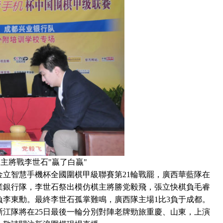
主將戰李世石"贏了白贏"
4金立智慧手機杯全國圍棋甲級聯賽第21輪戰罷，廣西華藍隊在
業銀行隊，李世石祭出模仿棋主將勝党毅飛，張立快棋負毛睿
負李東勳。最終李世石孤掌難鳴，廣西隊主場1比3負于成都。
浙江隊將在25日最後一輪分別對陣老牌勁旅重慶、山東，上演