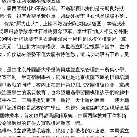
，敬請關注新浪圍棋現場直播。
，廣西客場1比3不敵成都。不過聯賽比拼的是長期良好狀
居第4名，很有希望爭奪亞軍，超級外援李世石也是場場不落，
，保級“壓力山大”，上輪不敵西安隊深陷保級圈，本輪派出
卡杯党毅飛曾擊敗李世石最終勇奪亞軍。李世石“仇人相見分外眼
08年亞洲杯決賽李世石勝趙漢乘一局也是以模仿棋開局。黨
搶佔天元，阻止對方繼續模仿。李世石立即空投黑陣當中，左沖
大，仰仗劫材優勢不僅大龍有恃無恐，還成功劫殺右下角，黨
，是由北京外國語大學投資興建並直接管理的一所集小學、
辦寄宿制、半寄宿制學校，同時也是北京棋院下屬的棋類培訓
圍甲激戰的同時，校內正在進行第17屆北京圍棋級位賽。黨總
校注重學生的素質教育，也希望通過學習圍棋讓孩子們瞭解中
棋手在二、三層樓捉對廝殺，進行一天十輪的較量，一樓大廳
圍甲記譜員也是該校的中學生。央視5+頻道臨時決定現場直播
5輛轉播車，首次啟用數碼講解系統，由廣西隊教練丁偉和搭
段令講解員的棋盤與實戰棋局渾然一體。
棋杯張立曾戰勝毛睿龍，終結了對後者的六連敗。本局張立