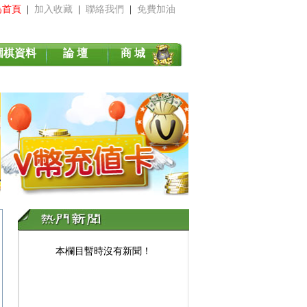
為首頁
|
加入收藏
|
聯絡我們
|
免費加油
圍棋資料
論 壇
商 城
本欄目暫時沒有新聞！