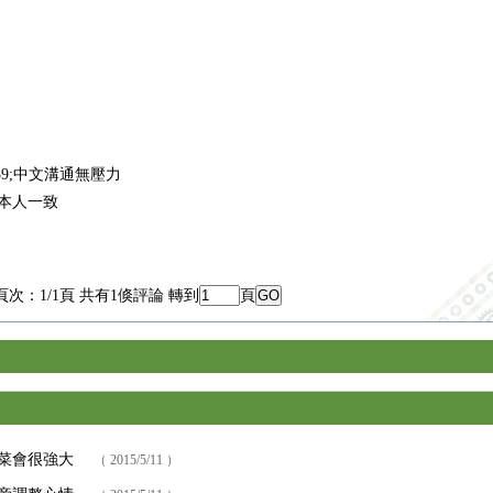
539;中文溝通無壓力
與本人一致
頁次：1/1頁 共有1倏評論 轉到
頁
菜會很強大
（ 2015/5/11 ）