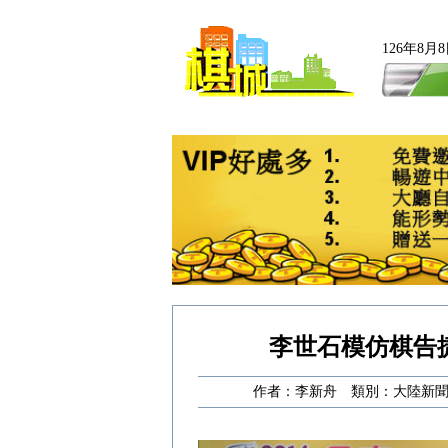
126年8
李世石模仿棋告
作者：李新舟 類別：大陸新聞 