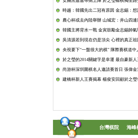
女團黑嘉嘉帶病上陣 於之瑩輸棋獨坐路
時越：韓國先出二冠有原因 金志錫：想
農心杯或去內陸舉辦 山城宏：井山四連
韓國主將背水一戰 金寅鼓勵金志錫帥氣
吳清源若到現在仍是頂尖 心裡的真正祖
央視要下“一盤很大的棋” 隊際賽棋道
於之瑩的2014關鍵字是幸運 最自豪新
尚游杯深圳圍棋名人邀請賽首日 張偉金
建橋杯新人王賽揭幕 楊俊安回顧於之瑩
台灣棋院
海峰