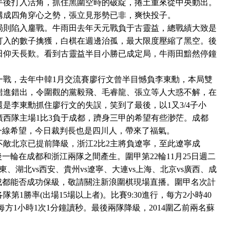
手後打入活角，抓住黑圍空時的破綻，捲土重來從中央動出。
構成四角穿心之勢，張立見形勢已非，爽快投子。
則陷入鏖戰。牛雨田去年天元戰負于古靈益，總戰績大致是
益打入的數子擒獲，白棋在週邊治孤，最大限度壓縮了黑空。後
田仰天長歎。看到古靈益半目小勝已成定局，牛雨田黯然停鐘
，去年中韓1月交流賽廖行文曾半目憾負李東勳，本局雙
錯進錯出，令圍觀的黨毅飛、毛睿龍、張立等人大惑不解，在
是李東勳抓住廖行文的失誤，笑到了最後，以1又3/4子小
西隊主場1比3負于成都，躋身三甲的希望有些渺茫。成都
一線希望，今日裁判長也是四川人，帶來了福氣。
北京已提前降級，浙江2比2主將負遼寧，至此遼寧成
一輪在成都和浙江兩隊之間產生。圍甲第22輪11月25日週二
東、湖北vs西安、貴州vs遼寧、大連vs上海、北京vs廣西、成
成都能否成功保級，敬請關注新浪圍棋現場直播。圍甲名次計
1勝率(出場15場以上者)。比賽9:30進行，每方2小時40
，每方1小時1次1分鐘讀秒。最後兩隊降級，2014圍乙前兩名蘇
。