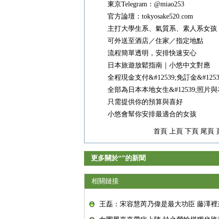
東京Telegram：@miao253
官方論壇：tokyosake520.com
主打大學生系、氣質系、素人系女孩
可外送至酒店／住家／指定地點
流程簡單透明，安排快速安心
日本旅遊放鬆指南｜小悠中文對應
全程現金支付&#12539;免訂金&#12
全部為日本本地女生&#12539;照片
只需提供你的預算與喜好
小悠會幫你安排最適合的女孩
首頁 上頁 下頁 尾頁 
更多關於“”的新聞
相關鏈接
王磊：宋容慧芮乃偉是最大功臣 藤澤裡