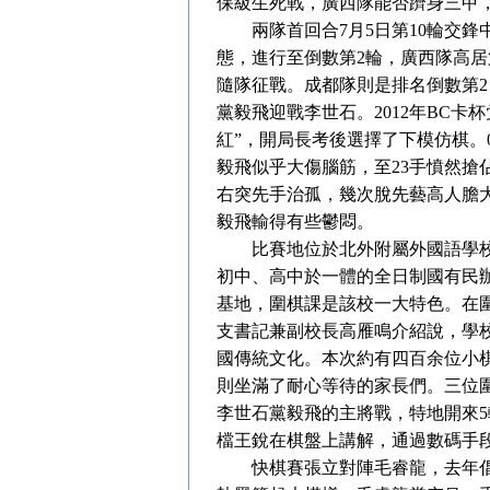
保級生死戰，廣西隊能否躋身三甲
兩隊首回合7月5日第10輪交鋒中
態，進行至倒數第2輪，廣西隊高
隨隊征戰。成都隊則是排名倒數第2
黨毅飛迎戰李世石。2012年BC
紅”，開局長考後選擇了下模仿棋。
毅飛似乎大傷腦筋，至23手憤然
右突先手治孤，幾次脫先藝高人膽
毅飛輸得有些鬱悶。
比賽地位於北外附屬外國語學校
初中、高中於一體的全日制國有民
基地，圍棋課是該校一大特色。在
支書記兼副校長高雁鳴介紹說，學
國傳統文化。本次約有四百余位小
則坐滿了耐心等待的家長們。三位
李世石黨毅飛的主將戰，特地開來
檔王銳在棋盤上講解，通過數碼手
快棋賽張立對陣毛睿龍，去年倡