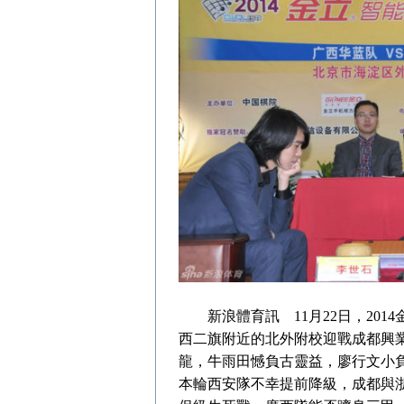
新浪體育訊 11月22日，201
西二旗附近的北外附校迎戰成都興
龍，牛雨田憾負古靈益，廖行文小
本輪西安隊不幸提前降級，成都與