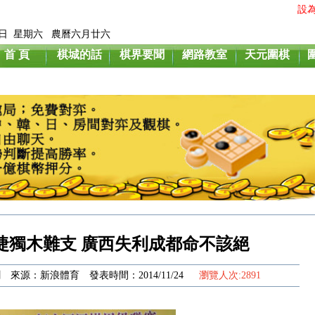
設
月8日 星期六 農曆六月廿六
首 頁
棋城的話
棋界要聞
網路教室
天元圍棋
捷獨木難支 廣西失利成都命不該絕
來源：新浪體育 發表時間：2014/11/24
瀏覽人次:2891